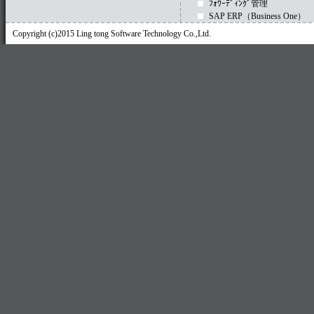
ﾌｫﾜｰﾃﾞｨﾝｸﾞ管理
SAP ERP（Business One）
Copyright (c)2015 Ling tong Software Technology Co.,Ltd.