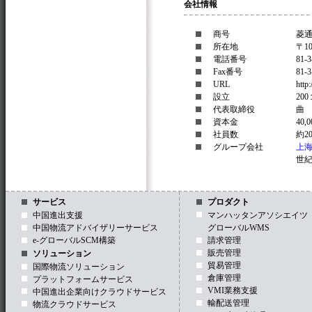
会社情報
商号
菱通ジ
所在地
〒1
電話番号
81-
Fax番号
81-3
URL
http
設立
20
代表取締役
曲
資本金
40,
社員数
約2
グループ会社
上
世
サービス
プロダクト
中国進出支援
マンハッタンアソシエイツ
中国物流アドバイザリーサービス
グローバルWMS
e-グローバルSCM構築
請求管理
販売管理
ソリューション
貿易管理
国際物流ソリューション
倉庫管理
プラットフォームサービス
VMI業務支援
中国進出企業向けクラウドサービス
輸配送管理
物流クラウドサービス