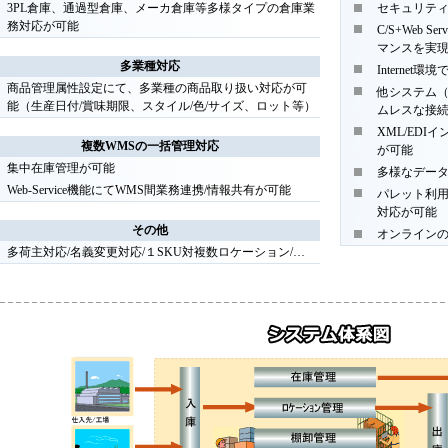
3PL倉庫、通過型倉庫、メーカ倉庫等多様タイプの倉庫業
セキュリテ
務対応が可能
C/S+Web
マンスを実
多業種対応
Interne
商品管理属性設定にて、多業種の商品取り扱い対応が可
他システム（
能（生産日付/賞味期限、スタイル/色/サイズ、ロット等）
ムレスな接
XML/ED
複数WMSの一括管理対応
が可能
集中在庫管理が可能
多様なデー
Web-Service機能にてWMS間業務連携/情報共有が可能
パレット利用/
対応が可能
その他
オンライン
多荷主対応/名義変更対応/１SKU対複数ロケーション/…