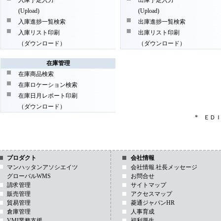
入庫予定入力
出庫予定入力
(Upload)
(Upload)
入庫進捗一覧検索
出庫進捗一覧検索
入庫リスト印刷
出庫リスト印刷
（ダウンロード）
（ダウンロード）
在庫管理
在庫商品検索
在庫ロケーション検索
在庫日月レポート印刷
（ダウンロード）
* ＥＤ
プロダクト
会社情報
マンハッタンアソシエイツ
会社情報.社長メッセージ
グローバルWMS
お問合せ
請求管理
サイトマップ
販売管理
アクセスマップ
貿易管理
菱通ジャパンHR
倉庫管理
人事育成
VMI業務支援
福利厚生