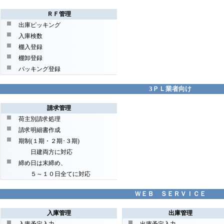
ＲＦ管理
出庫ピッキング
入庫検数
棚入登録
棚卸登録
パッキング登録
3ＰＬ業者向け
請求管理
荷主別請求処理
請求明細書作成
期制(１期・２期･３期)
日建両方に対応
締め日は末締め、
５～１０日全てに対応
ＷＥＢ ＳＥＲＶＩＣＥ
入庫管理
出庫管理