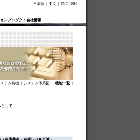
日本語 | 中文 | ENGLISH
ョン
プロダクト
会社情報
システム特徴
|
システム体系図
|
機能一覧
|
ムとして
果（在庫共有・在庫レベル低減・