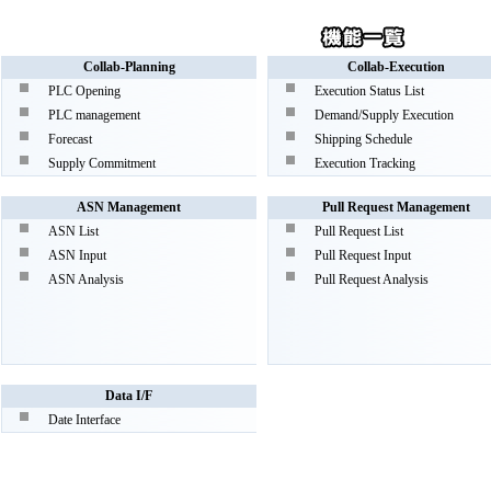
Collab-Planning
Collab-Execution
PLC Opening
Execution Status List
PLC management
Demand/Supply Execution
Forecast
Shipping Schedule
Supply Commitment
Execution Tracking
ASN Management
Pull Request Management
ASN List
Pull Request List
ASN Input
Pull Request Input
ASN Analysis
Pull Request Analysis
Data I/F
Date Interface