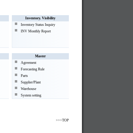
Inventory. Visibility
Inventory Status Inquiry
INV Monthly Report
Master
Agreement
Forecasting Rule
Parts
Supplier/Plant
Warehouse
System setting
>>>TOP